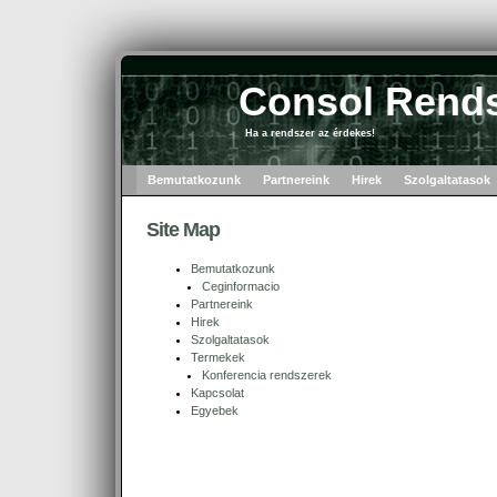
Consol Rends
Ha a rendszer az érdekes!
Bemutatkozunk
Partnereink
Hirek
Szolgaltatasok
Site Map
Bemutatkozunk
Ceginformacio
Partnereink
Hirek
Szolgaltatasok
Termekek
Konferencia rendszerek
Kapcsolat
Egyebek