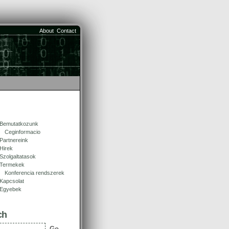
About
Contact
Bemutatkozunk
Ceginformacio
Partnereink
Hirek
Szolgaltatasok
Termekek
Konferencia rendszerek
Kapcsolat
Egyebek
ch