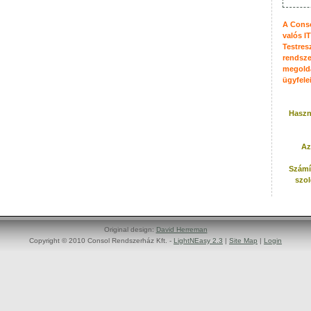
A Conso
valós I
Testres
rendsze
megoldá
ügyfele
Haszn
Az
Számí
szol
Original design:
David Herreman
Copyright © 2010 Consol Rendszerház Kft. -
LightNEasy 2.3
|
Site Map
|
Login