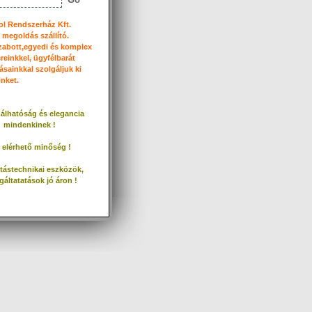
l Rendszerház Kft.
T megoldás szállító.
zabott,egyedi és komplex
reinkkel, ügyfélbarát
sainkkal szolgáljuk ki
inket.
álhatóság és elegancia
mindenkinek !
 elérhető minőség !
tástechnikai eszközök,
gáltatatások jó áron !