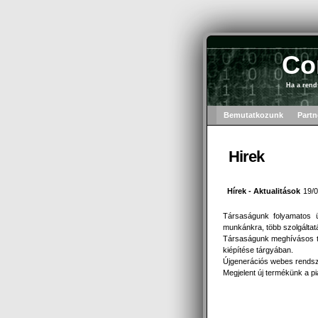
Co
Ha a rend
Bemutatkozunk
Partn
Hirek
Hírek - Aktualitások
19/0
Társaságunk folyamatos ü
munkánkra, több szolgáltatá
Társaságunk meghívásos te
kiépítése tárgyában.
Újgenerációs webes rendsze
Megjelent új termékünk a 