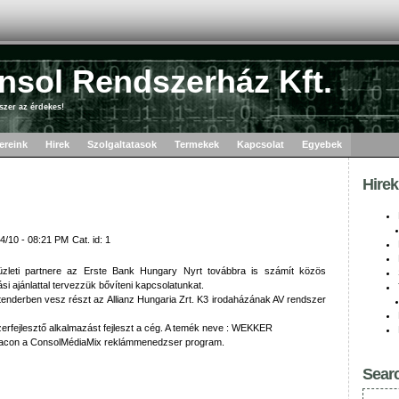
nsol Rendszerház Kft.
szer az érdekes!
ereink
Hirek
Szolgaltatasok
Termekek
Kapcsolat
Egyebek
Hirek
4/10 - 08:21 PM
Cat. id: 1
zleti partnere az Erste Bank Hungary Nyrt továbbra is számít közös
si ajánlattal tervezzük bővíteni kapcsolatunkat.
nderben vesz részt az Allianz Hungaria Zrt. K3 irodaházának AV rendszer
rfejlesztő alkalmazást fejleszt a cég. A temék neve : WEKKER
piacon a ConsolMédiaMix reklámmenedzser program.
Sear