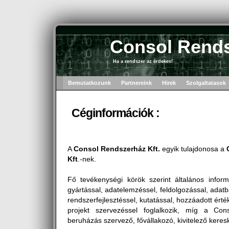
Consol Rends
Ha a rendszer az érdekes!
Bemutatkozunk
Partnereink
Hirek
Szolgaltatasok
Céginformációk :
A
Consol Rendszerház Kft.
egyik tulajdonosa a
Kft
.-nek.
Fő tevékenységi körök szerint általános inform
gyártással, adatelemzéssel, feldolgozással, adat
rendszerfejlesztéssel, kutatással, hozzáadott érté
projekt szervezéssel foglalkozik, míg a Con
beruházás szervező, fővállakozó, kivitelező keres