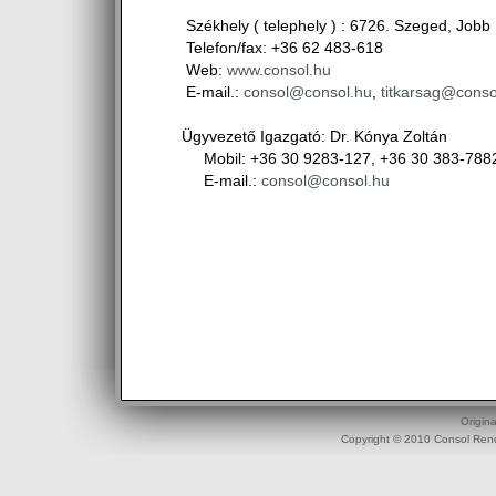
Székhely ( telephely ) : 6726. Szeged, Jobb 
Telefon/fax: +36 62 483-618
Web:
www.consol.hu
E-mail.:
consol@consol.hu
,
titkarsag@conso
Ügyvezető Igazgató: Dr. Kónya Zoltán
Mobil: +36 30 9283-127, +36 30 383-788
E-mail.:
consol@consol.hu
Origin
Copyright © 2010 Consol Rend